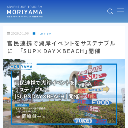
MENU
2026.01.06
interview
HOME
官民連携で湖岸イベントをサステナブル
に 「SUP×DAY×BEACH」開催
ABOUT
NEWS
MOVIES