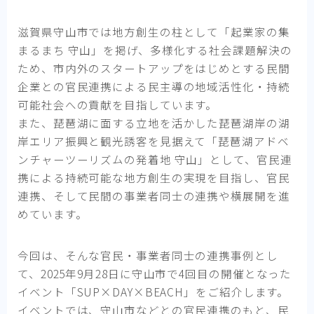
滋賀県守山市では地方創生の柱として「起業家の集
まるまち 守山」を掲げ、多様化する社会課題解決の
ため、市内外のスタートアップをはじめとする民間
企業との官民連携による民主導の地域活性化・持続
可能社会への貢献を目指しています。
また、琵琶湖に面する立地を活かした琵琶湖岸の湖
岸エリア振興と観光誘客を見据えて「琵琶湖アドベ
ンチャーツーリズムの発着地 守山」として、官民連
携による持続可能な地方創生の実現を目指し、官民
連携、そして民間の事業者同士の連携や横展開を進
めています。
今回は、そんな官民・事業者同士の連携事例とし
て、2025年9月28日に守山市で4回目の開催となった
イベント「SUP×DAY×BEACH」をご紹介します。
イベントでは、守山市などとの官民連携のもと、民