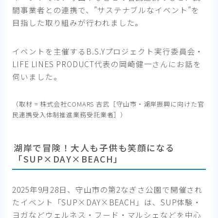
間事業者との連携で、”サステナブルなイベント”を
目指した取り組みが行われました。
イベントを主催するB.S.Yプロジェクト実行委員会・
LIFE LINES PRODUCT代表の岡崎健一さんにお話を
伺いました。
（取材 = 株式会社COMARS 吉武［守山市・湖岸振興に向けた官
民連携受入体制推進業務受託業者］）
湖岸で冒険！大人も子供も笑顔になる
「SUP×DAY×BEACH」
2025年9月28日、守山市の第2なぎさ公園で開催され
たイベント「SUP×DAY×BEACH」は、SUP体験・
ヨガなどウェルネス・フード・マルシェなどを中心