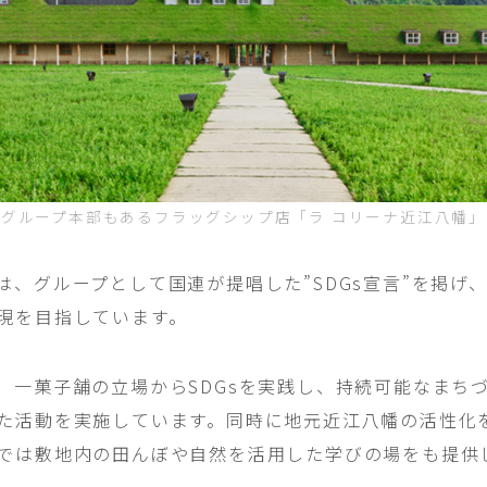
グループ本部もあるフラッグシップ店「ラ コリーナ近江八幡」
は、グループとして国連が提唱した”SDGs宣言”を掲げ
現を目指しています。
、一菓子舗の立場からSDGsを実践し、持続可能なまち
た活動を実施しています。同時に地元近江八幡の活性化を
では敷地内の田んぼや自然を活用した学びの場をも提供