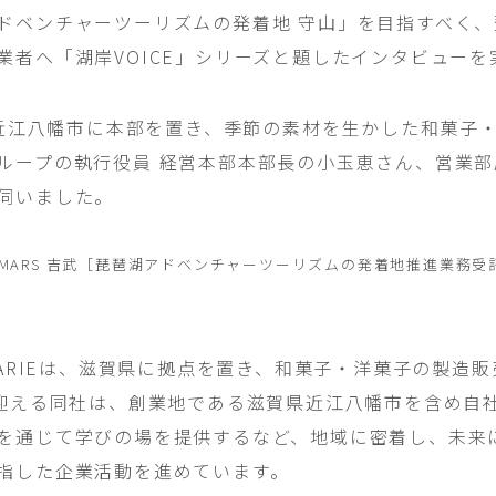
ドベンチャーツーリズムの発着地 守山」を目指すべく
業者へ「湖岸VOICE」シリーズと題したインタビューを
賀県近江八幡市に本部を置き、季節の素材を生かした和菓子
ループの執行役員 経営本部本部長の小玉恵さん、営業
伺いました。
COMARS 吉武［琵琶湖アドベンチャーツーリズムの発着地推進業務受
 HARIEは、滋賀県に拠点を置き、和菓子・洋菓子の製造
を迎える同社は、創業地である滋賀県近江八幡市を含め自
を通じて学びの場を提供するなど、地域に密着し、未来
指した企業活動を進めています。