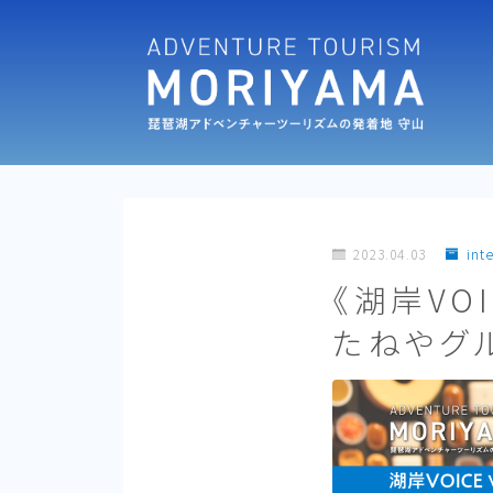
2023.04.03
int
《湖岸VOI
たねやグ