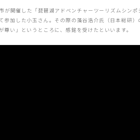
守山市が開催した「琵琶湖アドベンチャーツーリズムシン
て参加した小玉さん。その際の藻谷浩介氏（日本総研）
が尊い」というところに、感銘を受けたといいます。