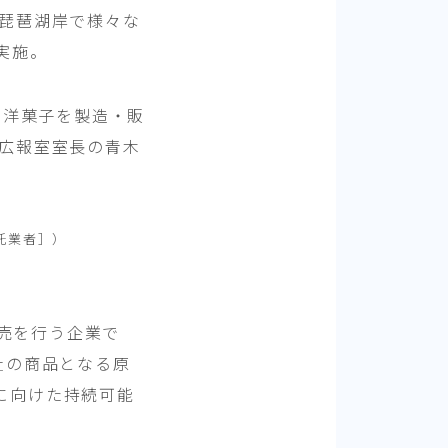
、琵琶湖岸で様々な
実施。
・洋菓子を製造・販
部広報室室長の青木
託業者］）
販売を行う企業で
社の商品となる原
に向けた持続可能