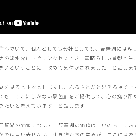
住んでいて、個人としても会社としても、琵琶湖には親
大の淡水湖にすぐにアクセスでき、素晴らしい景観と生
尊いということに、改めて気付かされました」と話しま
湖を見るとホッとしますし、ふるさとだと思える場所で
ても『ここにしかない景色』をご提供して、心の拠り所
きたいと考えています」と話します。
琵琶湖の価値について「琵琶湖の価値は『いのち』にあ
葉では言い表せない、生き物たちの営みが、ここにはあ