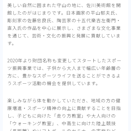
美しい自然に囲まれた守山の地に、佐川美術館を開
館したのがはじまりです。日本画家の平山郁夫氏、
彫刻家の佐藤忠良氏、陶芸家の十五代樂吉左衞門・
直入氏の作品を中心に展示し、さまざまな文化事業
を通じて、芸術・文化の振興と発展に貢献していま
す。
2020年より財団名称も変更してスタートしたスポー
ツ振興事業では、子供から大人まで幅広い年齢層の
方に、豊かなスポーツライフを送ることができるよ
うスポーツ活動の機会を提供しています。
楽しみながら体を動かしていただき、地域の方の健
康増進・スポーツ精神の向上に貢献することを目指
し、子どもに向けた「走り方教室」や大人向けの
「ウォーキング教室」、中高生に向けた陸上競技
（長距離）やソフトボールのセミナーの実施など、