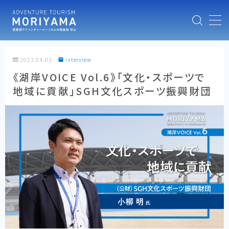
MENU
2023.04.03
interview
HOME
《湖岸VOICE Vol.6》「文化・スポーツで
地域に貢献」SGH文化スポーツ振興財団
ABOUT
NEWS
MOVIES