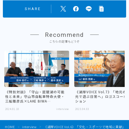
SHARE
Recommend
こちらの記事もどうぞ
《特別対談》「守山・琵琶湖の可能
《湖岸VOICE Vol.7》「地元
性と未来」守山市自転車特命大使・
元で遊ぶ日常へ」ロゴスコーポ
三船雅彦氏×LAKE BIWA
ション
TRIATHLON実行委員長・田中信行氏
2024.01.10
interview
2023.04.03
in
×守山市・森中市長
HOME
interview
《湖岸VOICE Vol.6》「文化・スポーツで地域に貢献」
＞
＞