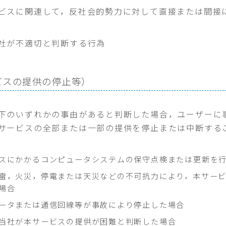
ビスに関連して，反社会的勢力に対して直接または間接
社が不適切と判断する行為
ビスの提供の停止等）
下のいずれかの事由があると判断した場合，ユーザーに
サービスの全部または一部の提供を停止または中断する
。
スにかかるコンピュータシステムの保守点検または更新を
雷，火災，停電または天災などの不可抗力により，本サー
場合
ータまたは通信回線等が事故により停止した場合
当社が本サービスの提供が困難と判断した場合