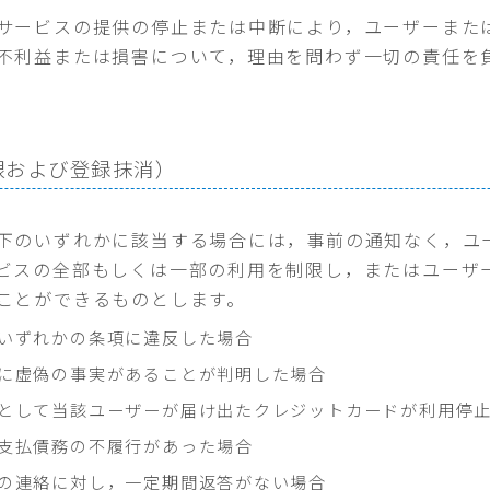
サービスの提供の停止または中断により，ユーザーまた
不利益または損害について，理由を問わず一切の責任を
限および登録抹消）
下のいずれかに該当する場合には，事前の通知なく，ユ
ビスの全部もしくは一部の利用を制限し，またはユーザ
ことができるものとします。
いずれかの条項に違反した場合
に虚偽の事実があることが判明した場合
として当該ユーザーが届け出たクレジットカードが利用停
支払債務の不履行があった場合
の連絡に対し，一定期間返答がない場合