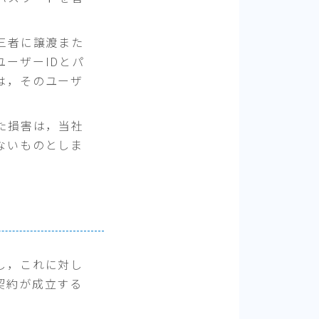
三者に譲渡また
ーザーIDとパ
は，そのユーザ
た損害は，当社
ないものとしま
し，これに対し
契約が成立する