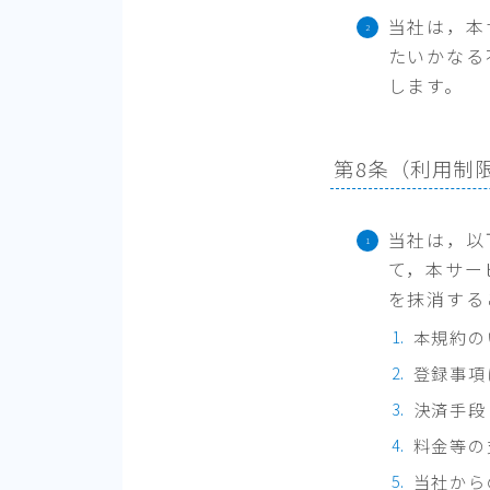
当社は，本
たいかなる
します。
第8条（利用制
当社は，以
て，本サー
を抹消する
本規約の
登録事項
決済手段
料金等の
当社から