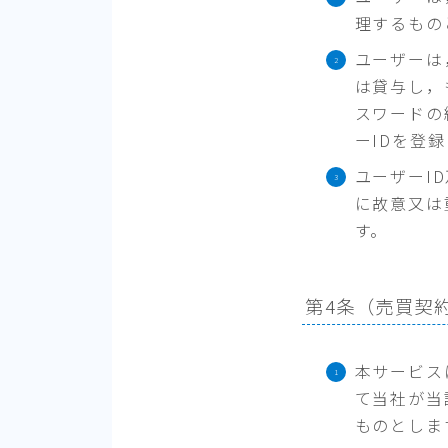
理するもの
ユーザーは
は貸与し，
スワードの
ーIDを登
ユーザーI
に故意又は
す。
第4条（売買契
本サービス
て当社が当
ものとしま