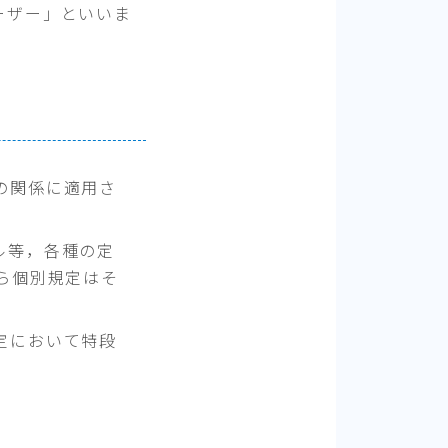
ーザー」といいま
の関係に適用さ
ル等，各種の定
ら個別規定はそ
。
定において特段