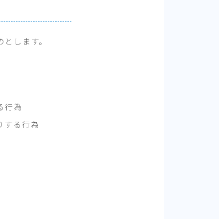
のとします。
る行為
りする行為