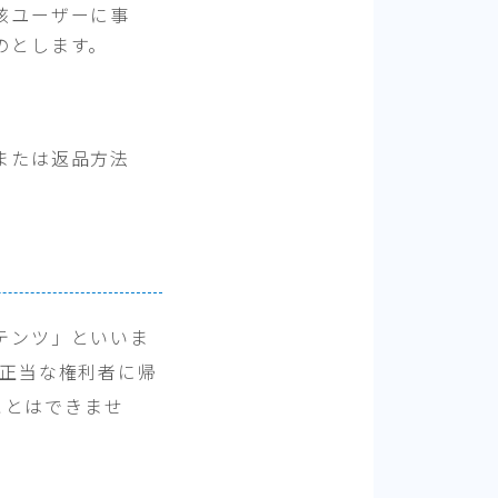
該ユーザーに事
のとします。
または返品方法
テンツ」といいま
の正当な権利者に帰
ことはできませ